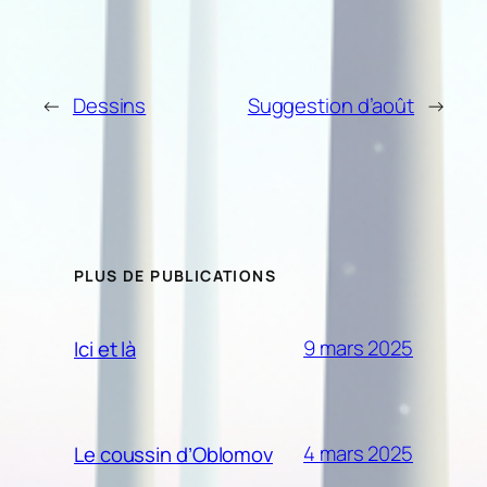
←
Dessins
Suggestion d’août
→
PLUS DE PUBLICATIONS
9 mars 2025
Ici et là
4 mars 2025
Le coussin d’Oblomov