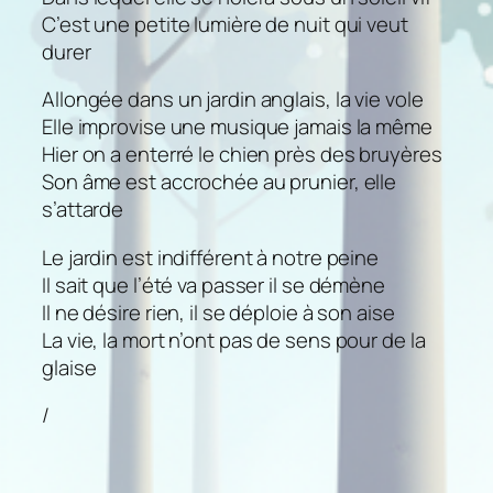
C’est une petite lumière de nuit qui veut
durer
Allongée dans un jardin anglais, la vie vole
Elle improvise une musique jamais la même
Hier on a enterré le chien près des bruyères
Son âme est accrochée au prunier, elle
s’attarde
Le jardin est indifférent à notre peine
Il sait que l’été va passer il se démène
Il ne désire rien, il se déploie à son aise
La vie, la mort n’ont pas de sens pour de la
glaise
/