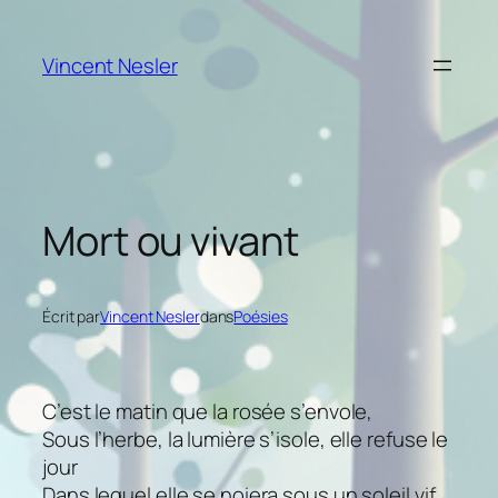
Aller
au
Vincent Nesler
contenu
Mort ou vivant
Écrit par
Vincent Nesler
dans
Poésies
C’est le matin que la rosée s’envole,
Sous l’herbe, la lumière s’isole, elle refuse le
jour
Dans lequel elle se noiera sous un soleil vif