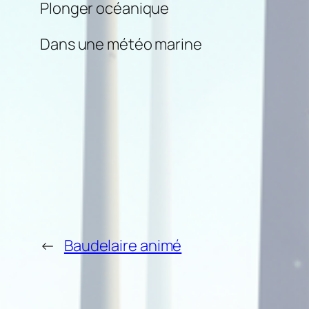
Plonger océanique
Dans une météo marine
←
Baudelaire animé