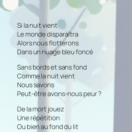
Si la nuit vient
Le monde disparaîtra
Alors nous flotterons
Dans un nuage bleu foncé
Sans bords et sans fond
Comme la nuit vient
Nous savons
Peut-être avons-nous peur ?
De la mort jouez
Une répétition
Ou bien au fond du lit