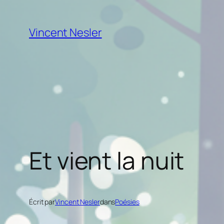
Aller
au
Vincent Nesler
contenu
Et vient la nuit
Écrit par
Vincent Nesler
dans
Poésies