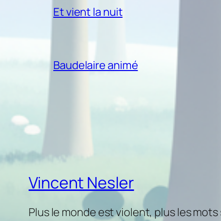
Et vient la nuit
Baudelaire animé
Vincent Nesler
Plus le monde est violent, plus les mots