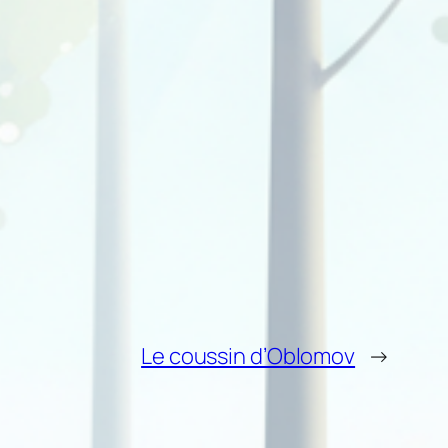
Le coussin d’Oblomov
→