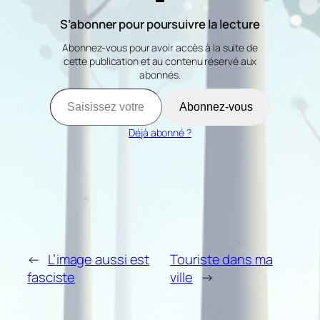
S’abonner pour poursuivre la lecture
Abonnez-vous pour avoir accès à la suite de
cette publication et au contenu réservé aux
abonnés.
Saisissez votre adresse e-mail…
Abonnez-vous
Déjà abonné ?
←
L’image aussi est
Touriste dans ma
fasciste
ville
→