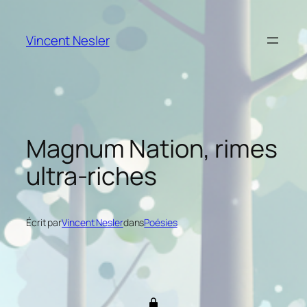
Aller
au
Vincent Nesler
contenu
Magnum Nation, rimes
ultra-riches
Écrit par
Vincent Nesler
dans
Poésies