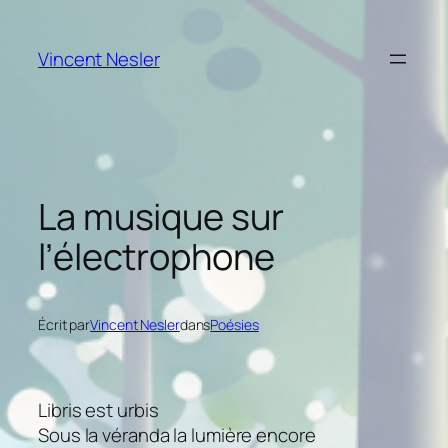
Aller
au
Vincent Nesler
contenu
La musique sur
l’électrophone
Écrit par
Vincent Nesler
dans
Poésies
Libris est urbis
Sous la véranda la lumière encore