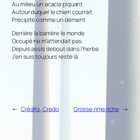
Au milieu un acacia piquant
Autour duquel le chien courrait
Précipité comme un dément
Derrière la barrière le monde
Occupé ne m’attendait pas
Depuis assis debout dans l’herbe
J’en suis toujours resté là.
←
Crédits, Credo
Grosse rime riche
→