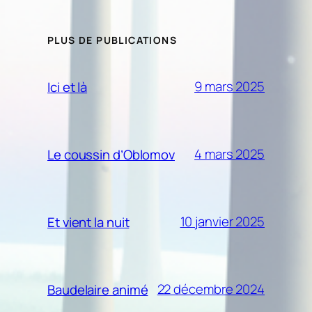
PLUS DE PUBLICATIONS
9 mars 2025
Ici et là
4 mars 2025
Le coussin d’Oblomov
10 janvier 2025
Et vient la nuit
22 décembre 2024
Baudelaire animé