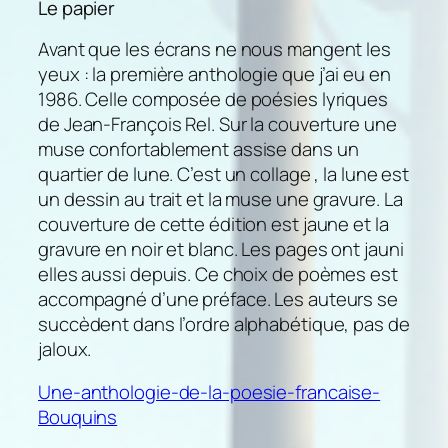
Le papier
Avant que les écrans ne nous mangent les
yeux : la première anthologie que j’ai eu en
1986. Celle composée de poésies lyriques
de Jean-François Rel. Sur la couverture une
muse confortablement assise dans un
quartier de lune. C’est un collage , la lune est
un dessin au trait et la muse une gravure. La
couverture de cette édition est jaune et la
gravure en noir et blanc. Les pages ont jauni
elles aussi depuis. Ce choix de poèmes est
accompagné d’une préface. Les auteurs se
succèdent dans l’ordre alphabétique, pas de
jaloux.
Une-anthologie-de-la-poesie-francaise-
Bouquins