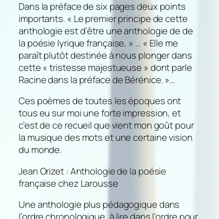
Dans la préface de six pages deux points
importants. « Le premier principe de cette
anthologie est d’être une anthologie de de
la poésie
lyrique
française, » … « Elle me
paraît plutôt destinée à nous plonger dans
cette « tristesse majestueuse » dont parle
Racine dans la préface de Bérénice. »…
Ces poèmes de toutes les époques ont
tous eu sur moi une forte impression, et
c’est de ce recueil que vient mon goût pour
la musique des mots et une certaine vision
du monde.
Jean Orizet : Anthologie de la poésie
française chez Larousse
Une anthologie plus pédagogique dans
l’ordre chronologique, à lire dans l’ordre pour