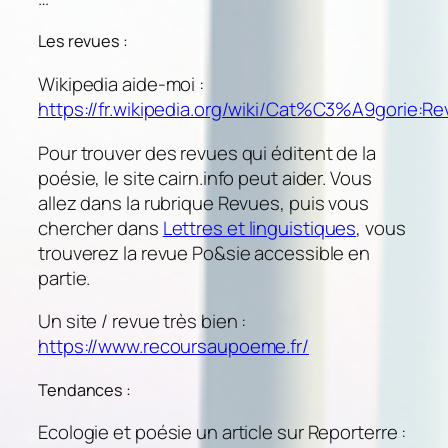
Les revues :
Wikipedia aide-moi :
https://fr.wikipedia.org/wiki/Cat%C3%A9gori
Pour trouver des revues qui éditent de la
poésie, le site cairn.info peut aider. Vous
allez dans la rubrique Revues, puis vous
chercher dans
Lettres et linguistiques
, vous
trouverez la revue Po&sie accessible en
partie.
Un site / revue très bien :
https://www.recoursaupoeme.fr/
Tendances :
Ecologie et poésie un article sur Reporterre :