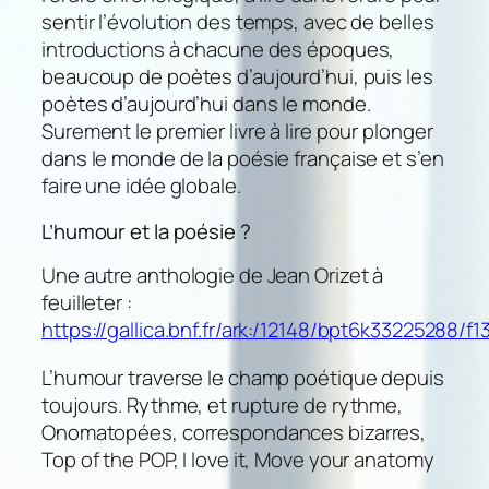
sentir l’évolution des temps, avec de belles
introductions à chacune des époques,
beaucoup de poètes d’aujourd’hui, puis les
poètes d’aujourd’hui dans le monde.
Surement le premier livre à lire pour plonger
dans le monde de la poésie française et s’en
faire une idée globale.
L’humour et la poésie ?
Une autre anthologie de Jean Orizet à
feuilleter :
https://gallica.bnf.fr/ark:/12148/bpt6k33225288/f1
L’humour traverse le champ poétique depuis
toujours. Rythme, et rupture de rythme,
Onomatopées, correspondances bizarres,
Top of the POP, I love it, Move your anatomy
…